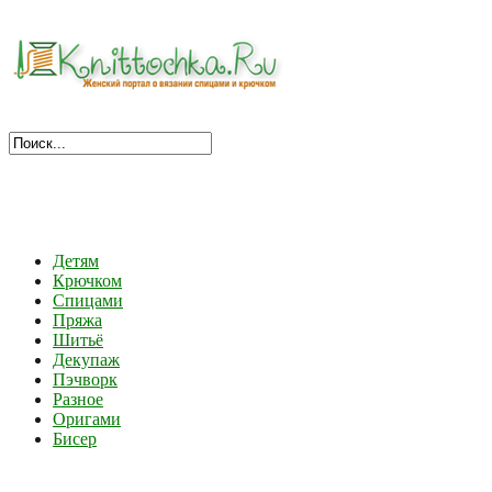
Детям
Крючком
Спицами
Пряжа
Шитьё
Декупаж
Пэчворк
Разное
Оригами
Бисер