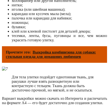
холлофайбер или другой наполнитель;
нитки;
иголка (или швейная машинка);
карандаш или кусочек мыла (мела);
палочка или карандаш для набивки;
ножницы;
булавки;
клей или клеевой пистолет для деталей декора;
тесемки, ленты, бусы, пуговицы и все, чем можно
украсить готовую улитку.
Прочтите это:
Выкройка комбинезона для собаки:
стильная одежда для домашних любимцев
Для тела улитки подойдет однотонная ткань, для
ракушки лучше взять разноцветную или
контрастную с тельцем. Ткань должна быть
достаточно прочной, но мягкой, и не осыпаться.
Вариант выкройки можно скачать из Интернета и распечатать
на формате А4 — его будет достаточно для создания улитки.