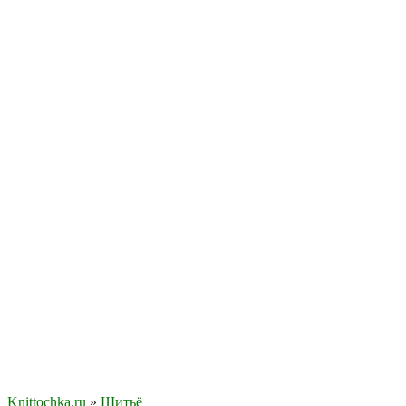
Knittochka.ru
»
Шитьё