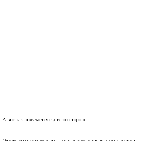
А вот так получается с другой стороны.
Отмечаем местечко для глаз и вышиваем их черными нитями.