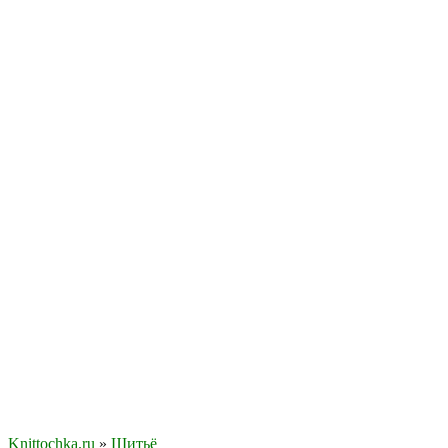
Knittochka.ru
»
Шитьё