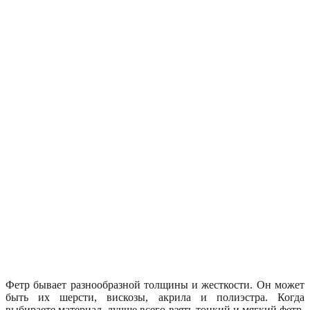
Фетр бывает разнообразной толщины и жесткости. Он может
быть их шерсти, вискозы, акрила и полиэстра. Когда
выбираете материал, лучше всего взять тонкий и мягкий фетр,