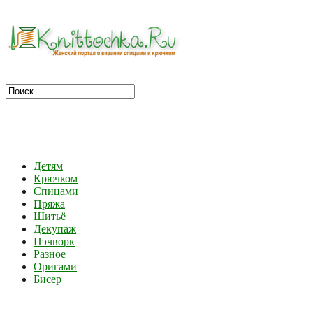
Детям
Крючком
Спицами
Пряжа
Шитьё
Декупаж
Пэчворк
Разное
Оригами
Бисер