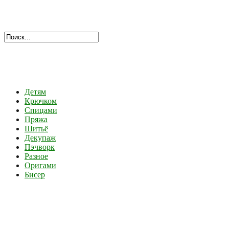
Детям
Крючком
Спицами
Пряжа
Шитьё
Декупаж
Пэчворк
Разное
Оригами
Бисер