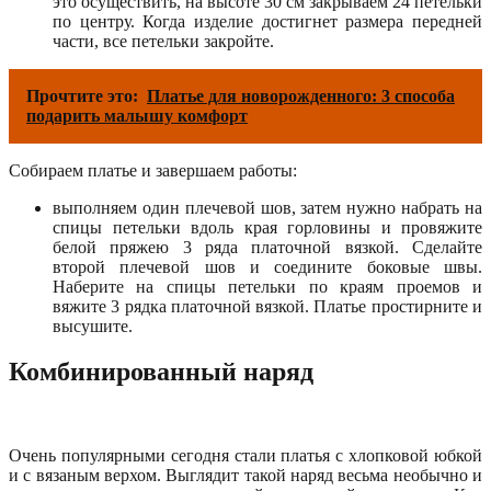
это осуществить, на высоте 30 см закрываем 24 петельки
по центру. Когда изделие достигнет размера передней
части, все петельки закройте.
Прочтите это:
Платье для новорожденного: 3 способа
подарить малышу комфорт
Собираем платье и завершаем работы:
выполняем один плечевой шов, затем нужно набрать на
спицы петельки вдоль края горловины и провяжите
белой пряжею 3 ряда платочной вязкой. Сделайте
второй плечевой шов и соедините боковые швы.
Наберите на спицы петельки по краям проемов и
вяжите 3 рядка платочной вязкой. Платье простирните и
высушите.
Комбинированный наряд
Очень популярными сегодня стали платья с хлопковой юбкой
и с вязаным верхом. Выглядит такой наряд весьма необычно и