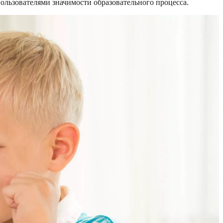
ользователями значимости образовательного процесса.