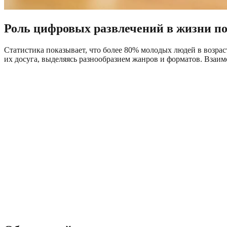
Роль цифровых развлечений в жизни п
Статистика показывает, что более 80% молодых людей в возрас
их досуга, выделяясь разнообразием жанров и форматов. Взаи