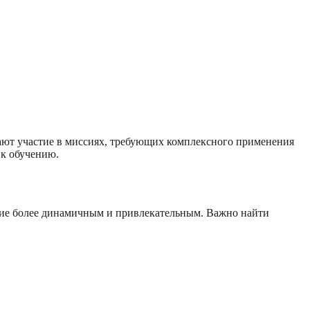
ают участие в миссиях, требующих комплексного применения
 к обучению.
ние более динамичным и привлекательным. Важно найти