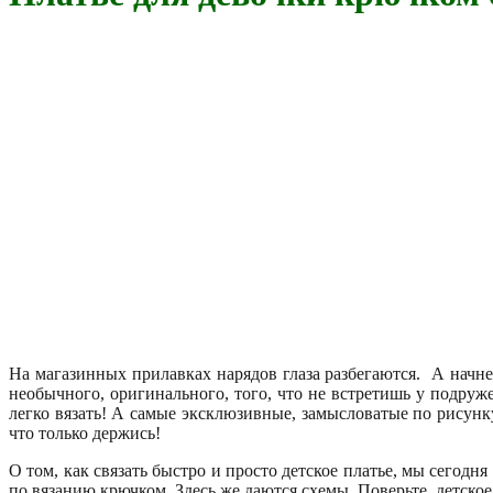
На магазинных прилавках нарядов глаза разбегаются. А начнеш
необычного, оригинального, того, что не встретишь у подруж
легко вязать! А самые эксклюзивные, замысловатые по рисунку
что только держись!
О том, как связать быстро и просто детское платье, мы сегод
по вязанию крючком. Здесь же даются схемы. Поверьте, детское