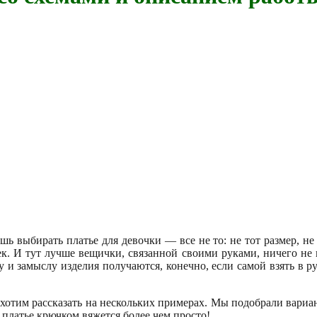
ь выбирать платье для девочки — все не то: не тот размер, не п
ек. И тут лучше вещички, связанной своими руками, ничего не 
 и замыслу изделия получаются, конечно, если самой взять в р
ня хотим рассказать на нескольких примерах. Мы подобрали вар
 платье крючком вяжется более чем просто!