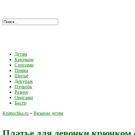
Детям
Крючком
Спицами
Пряжа
Шитьё
Декупаж
Пэчворк
Разное
Оригами
Бисер
Knittochka.ru
»
Вязание детям
Платье для девочки крючком 