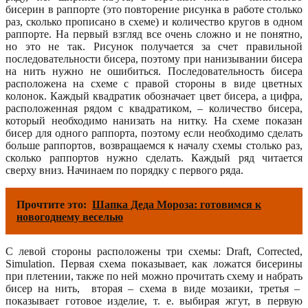
бисерин в раппорте (это повторение рисунка в работе столько
раз, сколько прописано в схеме) и количество кругов в одном
раппорте. На первый взгляд все очень сложно и не понятно,
но это не так. Рисунок получается за счет правильной
последовательности бисера, поэтому при нанизывании бисера
на нить нужно не ошибиться. Последовательность бисера
расположена на схеме с правой стороны в виде цветных
колонок. Каждый квадратик обозначает цвет бисера, а цифра,
расположенная рядом с квадратиком, – количество бисера,
который необходимо нанизать на нитку. На схеме показан
бисер для одного раппорта, поэтому если необходимо сделать
больше раппортов, возвращаемся к началу схемы столько раз,
сколько раппортов нужно сделать. Каждый ряд читается
сверху вниз. Начинаем по порядку с первого ряда.
Прочтите это:
Шапка Деда Мороза: готовимся к
новогоднему веселью
С левой стороны расположены три схемы: Draft, Corrected,
Simulation. Первая схема показывает, как ложатся бисерины
при плетении, также по ней можно прочитать схему и набрать
бисер на нить, вторая – схема в виде мозаики, третья –
показывает готовое изделие, т. е. выбирая жгут, в первую