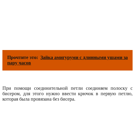
Прочтите это:
Зайка амигуруми с длинными ушами за
пару часов
При помощи соединительной петли соединяем полоску с
бисером, для этого нужно ввести крючок в первую петлю,
которая была провязана без бисера.