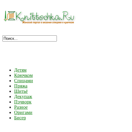
Детям
Крючком
Спицами
Пряжа
Шитьё
Декупаж
Пэчворк
Разное
Оригами
Бисер