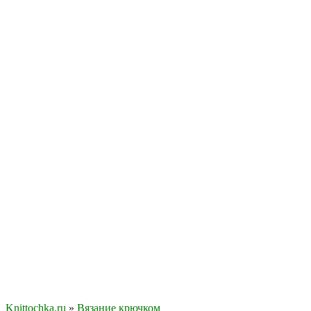
Knittochka.ru
»
Вязание крючком