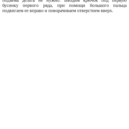
подъема делать не нужно. Вводим крючок под первую
бусинку первого ряда, при помощи большого пальца
подвигаем ее вправо и поворачиваем отверстием вверх.