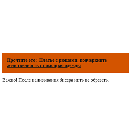
Прочтите это:
Платье с рюшами: подчеркните
женственность с помощью одежды
Важно! После нанизывания бисера нить не обрезать.