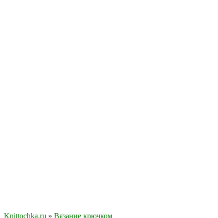
Knittochka.ru
»
Вязание крючком