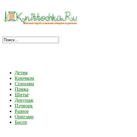
Детям
Крючком
Спицами
Пряжа
Шитьё
Декупаж
Пэчворк
Разное
Оригами
Бисер