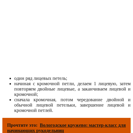
один ряд лицевых петель;
начиная с кромочной петли, делаем 1 лицевую, затем
повторяем двойные лицевые, а заканчиваем лицевой и
кромочной;
сначала кромочная, потом чередование двойной и
обычной лицевой петельки, завершение лицевой и
кромочной петлей.
Прочтите это:
Вологодское кружево: мастер-класс для
начинающих рукодельниц