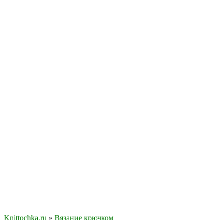
Knittochka.ru
»
Вязание крючком