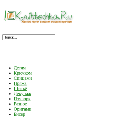
Детям
Крючком
Спицами
Пряжа
Шитьё
Декупаж
Пэчворк
Разное
Оригами
Бисер