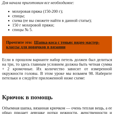
Для начала приготовим все необходимое:
мохеровая пряжа (150-200 г);
спицы;
схема (ее вы сможете найти в данной статье);
150 г мохеровой пряжи;
спицы № 5.
Прочтите это:
Шапка-коса с тенью: видео мастер-
классы для новичков в вязании
Если в прошлом варианте набор петель должен был делиться
на три, то здесь главным условием должна быть четная сумма
+ 2 кромочные. Их количество зависит от измеренной
окружности головы. В этом уроке мы возьмем 98. Наберите
петельки и следуйте приложенной ниже схеме:
Крючок в помощь
Объемная шапка, вязанная крючком — очень теплая вещь, а ее
образ придает девушке нотки нежности, женственности и