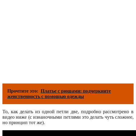
Прочтите это:
Платье с рюшами: подчеркните
женственность с помощью одежды
То, как делать из одной петли две, подробно рассмотрено в
видео ниже (с изнаночными петлями это делать чуть сложнее,
но принцип тот же).