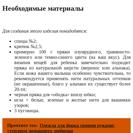
Необходимые материалы
Для создания этого изделия понадобятся:
спицы №2;
крючок №2,5;
примерно 100 г пряжи изумрудного, травянисто-
зеленого или темно-синего цвета (на ваш вкус). Для
вязания вещей для ребенка замечательно подходит
пряжа из натуральной шерсти (меринос или альпака).
Если кожа вашего малыша особенно чувствительна, то
рекомендуется применять нити натуральных оттенков
(не окрашенные), благо у альпаки их существует более
20-ти;
черная пряжа для «ободка» внизу юбки;
игла + белые, зеленые и желтые нити для вышивки
узоров;
3 пуговицы.
Прочтите это:
Одежда для йорка своими руками:
утепляем домашнего любимца