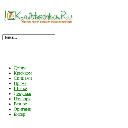
Детям
Крючком
Спицами
Пряжа
Шитьё
Декупаж
Пэчворк
Разное
Оригами
Бисер