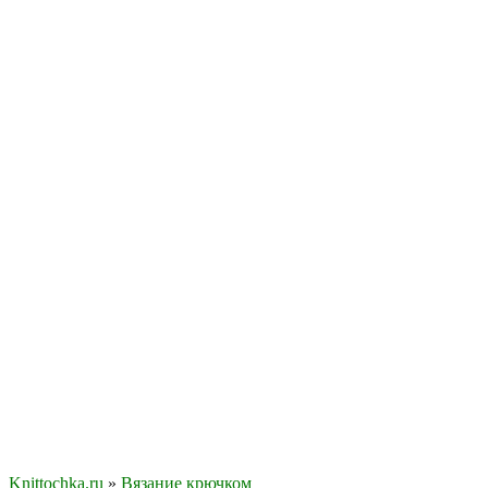
Knittochka.ru
»
Вязание крючком