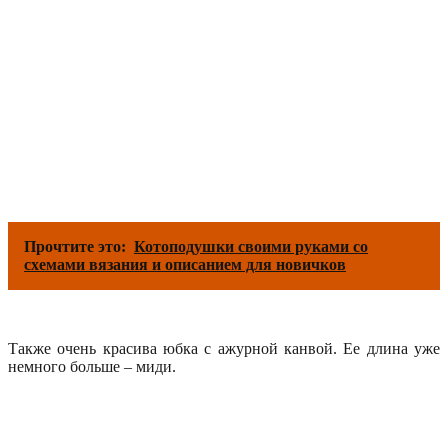
Прочтите это:
Котоподушки своими руками со
схемами вязания и описанием для новичков
Также очень красива юбка с ажурной канвой. Ее длина уже
немного больше – миди.