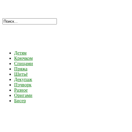
Детям
Крючком
Спицами
Пряжа
Шитьё
Декупаж
Пэчворк
Разное
Оригами
Бисер