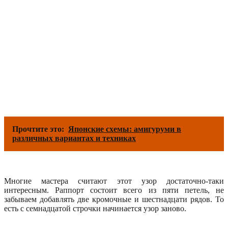
Прочтите это:
Японские схемы: амигуруми в
различных вариантах и техниках
Многие мастера считают этот узор достаточно-таки
интересным. Раппорт состоит всего из пяти петель, не
забываем добавлять две кромочные и шестнадцати рядов. То
есть с семнадцатой строчки начинается узор заново.