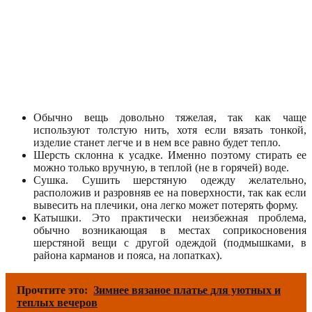
Обычно вещь довольно тяжелая, так как чаще
используют толстую нить, хотя если вязать тонкой,
изделие станет легче и в нем все равно будет тепло.
Шерсть склонна к усадке. Именно поэтому стирать ее
можно только вручную, в теплой (не в горячей) воде.
Сушка. Сушить шерстяную одежду желательно,
расположив и разровняв ее на поверхности, так как если
вывесить на плечики, она легко может потерять форму.
Катышки. Это практически неизбежная проблема,
обычно возникающая в местах соприкосновения
шерстяной вещи с другой одеждой (подмышками, в
района карманов и пояса, на лопатках).
Прочтите это:
Зимнее вязаное платье для уютных и
теплых вечеров