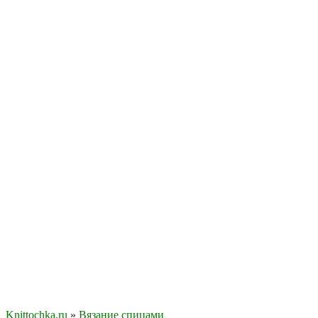
Knittochka.ru
»
Вязание спицами