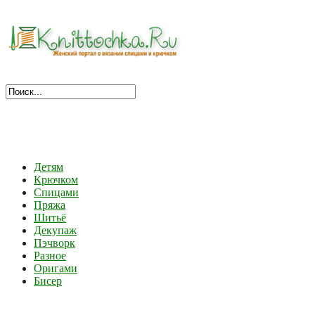
Детям
Крючком
Спицами
Пряжа
Шитьё
Декупаж
Пэчворк
Разное
Оригами
Бисер