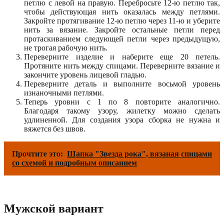
петлю с левой на правую. Перебросьте 12-ю петлю так,
чтобы действующая нить оказалась между петлями.
Закройте протягивание 12-ю петлю через 11-ю и уберите
нить за вязание. Закройте остальные петли перед
протаскиванием следующей петли через предыдущую,
не трогая рабочую нить.
Переверните изделие и наберите еще 20 петель.
Протяните нить между спицами. Переверните вязание и
закончите уровень лицевой гладью.
Переверните деталь и выполните восьмой уровень
изнаночными петлями.
Теперь уровни с 1 по 8 повторите аналогично.
Благодаря такому узору, жилетку можно сделать
удлиненной. Для создания узора сборка не нужна и
вяжется без швов.
Прочтите это:
Шапка "Звезда рока", вязаная спицами
со схемой и подробным описанием
Мужской вариант