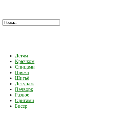
Детям
Крючком
Спицами
Пряжа
Шитьё
Декупаж
Пэчворк
Разное
Оригами
Бисер