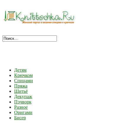
Детям
Крючком
Спицами
Пряжа
Шитьё
Декупаж
Пэчворк
Разное
Оригами
Бисер