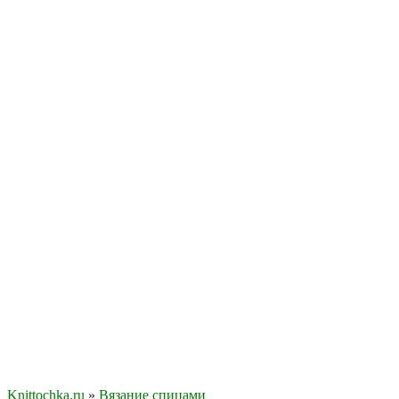
Knittochka.ru
»
Вязание спицами