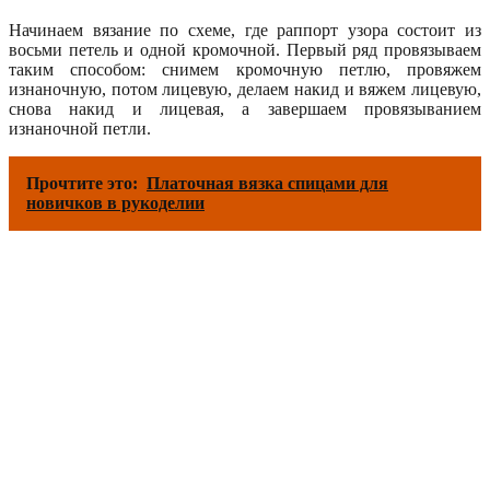
Начинаем вязание по схеме, где раппорт узора состоит из
восьми петель и одной кромочной. Первый ряд провязываем
таким способом: снимем кромочную петлю, провяжем
изнаночную, потом лицевую, делаем накид и вяжем лицевую,
снова накид и лицевая, а завершаем провязыванием
изнаночной петли.
Прочтите это:
Платочная вязка спицами для
новичков в рукоделии