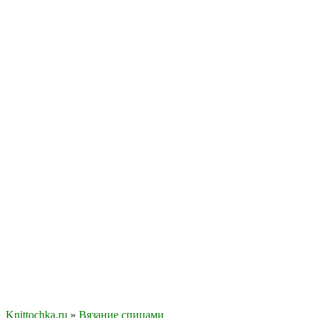
Knittochka.ru
»
Вязание спицами