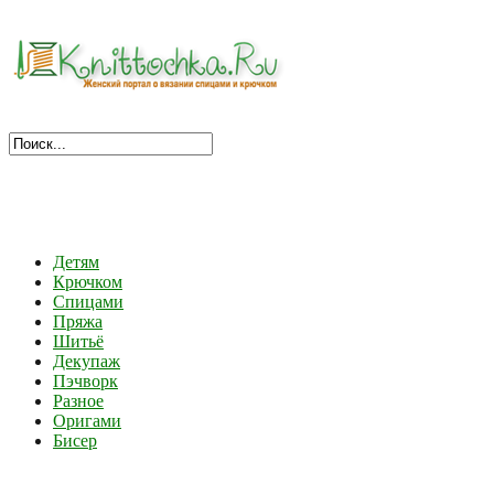
Детям
Крючком
Спицами
Пряжа
Шитьё
Декупаж
Пэчворк
Разное
Оригами
Бисер