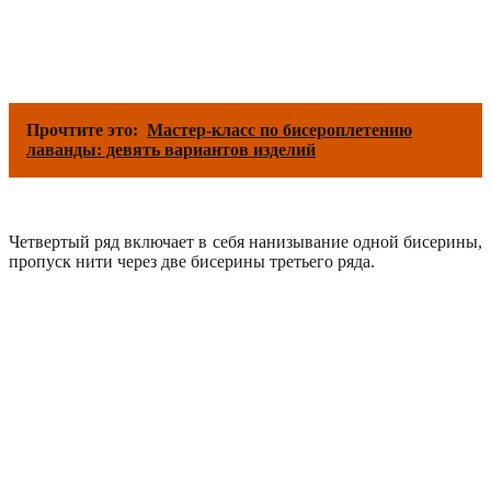
Прочтите это:
Мастер-класс по бисероплетению
лаванды: девять вариантов изделий
Четвертый ряд включает в себя нанизывание одной бисерины,
пропуск нити через две бисерины третьего ряда.