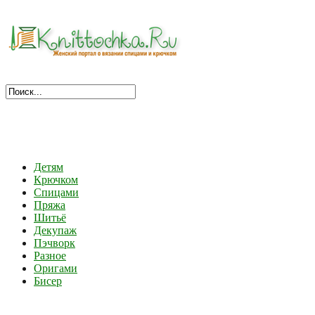
Детям
Крючком
Спицами
Пряжа
Шитьё
Декупаж
Пэчворк
Разное
Оригами
Бисер