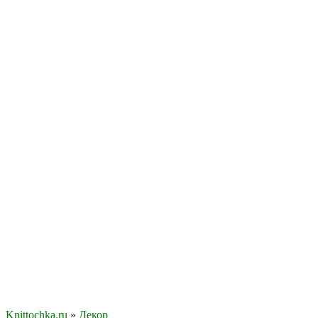
Knittochka.ru
»
Декор