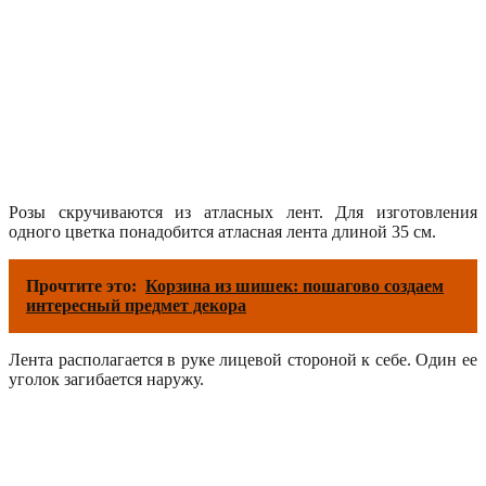
Розы скручиваются из атласных лент. Для изготовления
одного цветка понадобится атласная лента длиной 35 см.
Прочтите это:
Корзина из шишек: пошагово создаем
интересный предмет декора
Лента располагается в руке лицевой стороной к себе. Один ее
уголок загибается наружу.