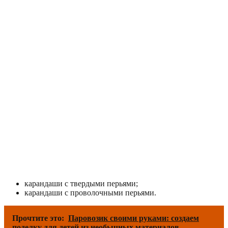
карандаши с твердыми перьями;
карандаши с проволочными перьями.
Прочтите это:
Паровозик своими руками: создаем
поделку для детей из необычных материалов