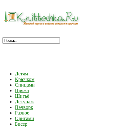
Детям
Крючком
Спицами
Пряжа
Шитьё
Декупаж
Пэчворк
Разное
Оригами
Бисер