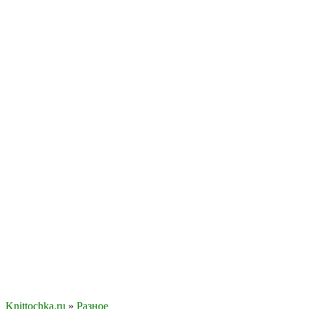
Knittochka.ru
»
Разное