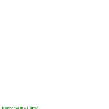
Knittochka.ru
»
Шитьё