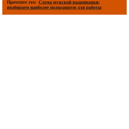
Прочтите это:
Схема мужской вышиванки:
подбираем наиболее подходящую для работы