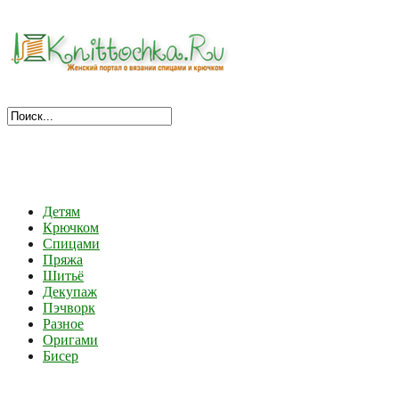
Детям
Крючком
Спицами
Пряжа
Шитьё
Декупаж
Пэчворк
Разное
Оригами
Бисер