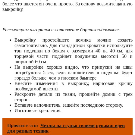
более что шьется он очень просто. За основу возьмите данную
выкройку.
Рассмотрим алгоритм изготовление бортиков-домиков:
Выкройку простейшего домика можно создать
самостоятельно. Для стандартной кроватки используйте
три подушки по бокам с размерами 40 на 40 см, для
торцевой части подойдет подушечка высотой 50 и
шириной 60 см.
На выкройке хорошо видно, что припуски на швы
потребуются 5 см, ведь наполнителя в подушке будет
гораздо больше, чем в плоском бампере.
Внесите изменения в выкройку, нарисовав крышу
необходимой высоты.
Раскроите детали из ткани, прошейте домик с трех
сторон.
Вставьте наполнитель, зашейте последнюю сторону.
Изготовьте крепления.
Прочтите это:
Чехлы на стулья своими руками: идеи
для разных техник