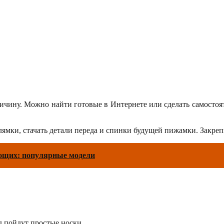
личину. Можно найти готовые в Интернете или сделать самостоя
мки, стачать детали переда и спинки будущей пижамки. Закреп
ющих: популярные модели
д пойдут простые носки.