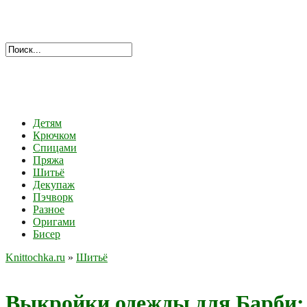
Детям
Крючком
Спицами
Пряжа
Шитьё
Декупаж
Пэчворк
Разное
Оригами
Бисер
Knittochka.ru
»
Шитьё
Выкройки одежды для Барби: