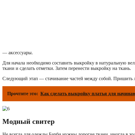
— аксессуары.
Для начала необходимо составить выкройку в натуральную ве
ткани и сделать отметки. Затем перенести выкройку на ткань.
Следующий этап — стачивание частей между собой. Пришить ля
Прочтите это:
Как сделать выкройку платья для начина
Модный свитер
Не всегда для одежды Барби нужны дорогие ткани, иногда в хо