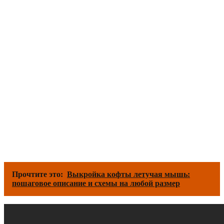
Прочтите это:
Выкройка кофты летучая мышь:
пошаговое описание и схемы на любой размер