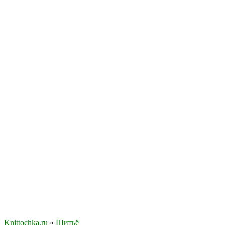
Knittochka.ru
»
Шитьё