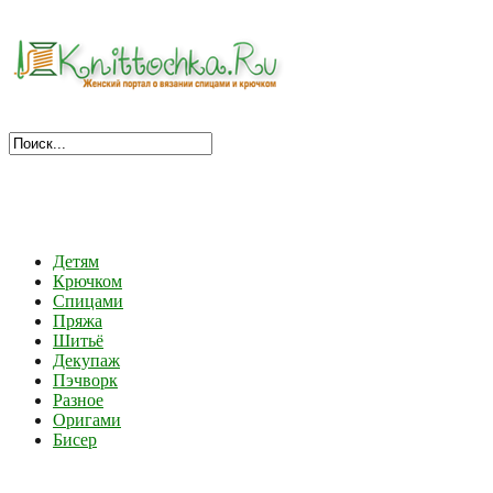
Детям
Крючком
Спицами
Пряжа
Шитьё
Декупаж
Пэчворк
Разное
Оригами
Бисер