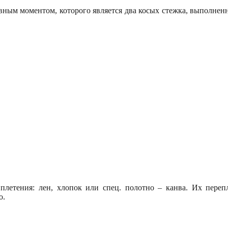
ым моментом, которого является два косых стежка, выполненны
летения: лен, хлопок или спец. полотно – канва. Их переп
о.