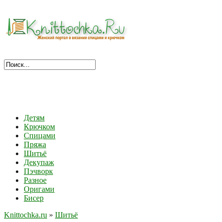
Детям
Крючком
Спицами
Пряжа
Шитьё
Декупаж
Пэчворк
Разное
Оригами
Бисер
Knittochka.ru
»
Шитьё