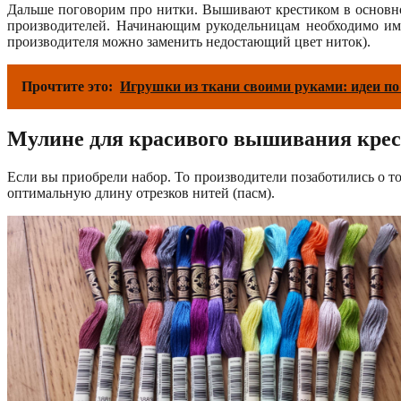
Дальше поговорим про нитки. Вышивают крестиком в основно
производителей. Начинающим рукодельницам необходимо име
производителя можно заменить недостающий цвет ниток).
Прочтите это:
Игрушки из ткани своими руками: идеи п
Мулине для красивого вышивания кре
Если вы приобрели набор. То производители позаботились о т
оптимальную длину отрезков нитей (пасм).