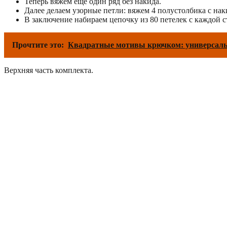
Теперь вяжем еще один ряд без накида.
Далее делаем узорные петли: вяжем 4 полустолбика с на
В заключение набираем цепочку из 80 петелек с каждой 
Прочтите это:
Квадратные мотивы крючком: универсальн
Верхняя часть комплекта.