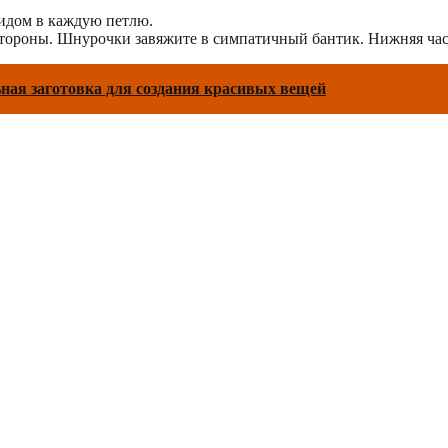
кидом в каждую петлю.
стороны. Шнурочки завяжите в симпатичный бантик. Нижняя час
ая заготовка для создания красивых вещей